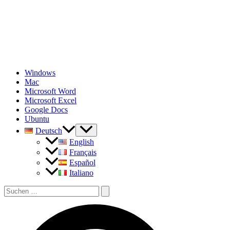
Zum
Inhalt
springen
Windows
Mac
Microsoft Word
Microsoft Excel
Google Docs
Ubuntu
Deutsch
English
Français
Español
Italiano
Suchen
nach:
Suchen